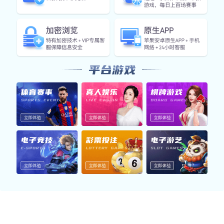
归属感使得双方在谈判时更加顺畅，能够快速达成一
致意见。
最后，若能成功续约，将有助于增强球队士气，从而
提升整体竞技状态。许多年轻球员会受到诺伊尔影
响，从而提高他们的表现，并形成良好的团队氛围。
因此，可以说诺伊尔续约不仅对他个人，对整个俱乐
部都至关重要。
2、埃贝尔在谈判中的作用
作为拜仁慕尼黑的新任高层管理人员，埃贝尔在此次
与诺伊尔沟通中发挥了关键作用。他以其丰富的经验
和良好的沟通能力，使得双方能够坦诚地交流各自需
求和期待。这种开放式沟通为达成一致奠定了基础，
也让球迷们对未来充满希望。